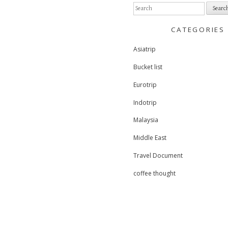
S
e
a
CATEGORIES
r
c
Asiatrip
h
f
Bucket list
o
r
Eurotrip
:
Indotrip
Malaysia
Middle East
Travel Document
coffee thought