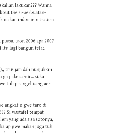
sekalian lakukan??? Wanna
about the si-perbuatan-
pok makan indomie n trauma
 puasa, taon 2006 apa 2007
itu lagi bangun telat..
),, trus jam dah nunjukkin
sa ga pake sahur… suka
gwe tuh pas ngebuang aer
we angkat n gwe taro di
?? Si wastafel tempat
lem yang ada sisa sotonya,
 kalap gwe makan juga tuh