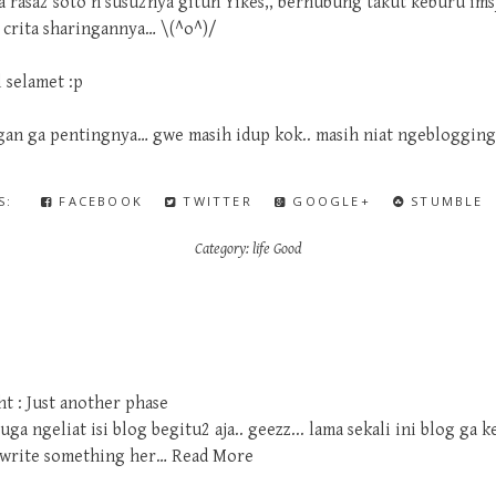
a rasa2 soto n susu2nya gituh Yikes,, berhubung takut keburu i
a crita sharingannya… \(^o^)/
l selamet :p
gan ga pentingnya… gwe masih idup kok.. masih niat ngeblogging
IS:
FACEBOOK
TWITTER
GOOGLE+
STUMBLE
Category:
life Good
t : Just another phase
juga ngeliat isi blog begitu2 aja.. geezz... lama sekali ini blog ga k
o write something her…
Read More