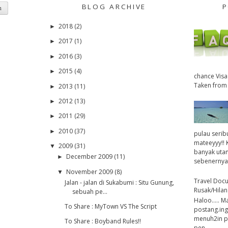
BLOG ARCHIVE
P
2018
(2)
►
2017
(1)
►
2016
(3)
►
2015
(4)
►
chance Visa
Taken from 
2013
(11)
►
2012
(13)
►
2011
(29)
►
2010
(37)
►
pulau serib
mateeyyy!! 
2009
(31)
▼
banyak utan
December 2009
(11)
►
sebenernya 
November 2009
(8)
▼
Travel Doc
Jalan - jalan di Sukabumi : Situ Gunung,
Rusak/Hilan
sebuah pe...
Haloo..... M
To Share : MyTown VS The Script
postang.ing
menuh2in pos
To Share : Boyband Rules!!
pen...