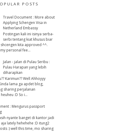
OPULAR POSTS
Travel Document : More about
Applying Schengen Visa in
Netherland Embassy
Postingan kali ini isinya serba-
serbi tentang kiat khusus biar
 shcengen kita approved ^^.
my personal fee...
Jalan - jalan di Pulau Seribu :
Pulau Harapan yang lebih
diharapkan
u?? Karimun?? Well Ahhoyyy
Kinda lama ga apdet blog,
g sharing perjalanan
heuheu :D So i...
ument : Mengurus passport
g
asih nyante banget di kantor jadi
 aja lately hehehehe :D itung2
ts :) well this time, mo sharing