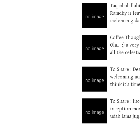
Taqabbalalla
Ramdhy is lea
melenceng dar
Coffee Though
Ola... ;) a ve
all the celesti
To Share : De
welcoming aug
think it's tim
To Share : In
inception movi
udah lama jug