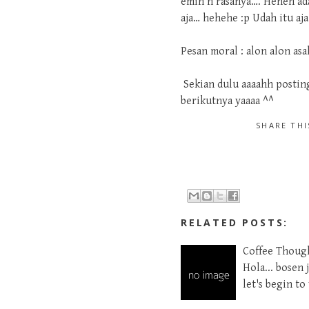
emih n rasanya…. Heheh ad
aja… hehehe :p Udah itu aj
Pesan moral : alon alon asa
Sekian dulu aaaahh postin
berikutnya yaaaa ^^
SHARE TH
RELATED POSTS:
Coffee Though
Hola... bosen 
let's begin t