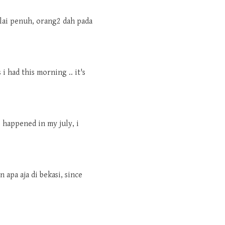
ulai penuh, orang2 dah pada
i had this morning .. it's
 happened in my july, i
 apa aja di bekasi, since