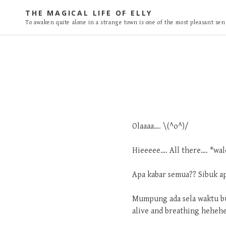
S
THE MAGICAL LIFE OF ELLY
k
To awaken quite alone in a strange town is one of the most pleasant sens
i
p
t
o
c
o
n
t
Olaaaa…. \(^o^)/
e
n
Hieeeee…. All there…. *wa
t
Apa kabar semua?? Sibuk a
Mumpung ada sela waktu buat
alive and breathing heheh