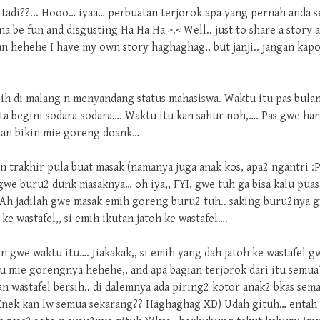
tadi??... Hooo… iyaa… perbuatan terjorok apa yang pernah anda 
 be fun and disgusting Ha Ha Ha >.< Well.. just to share a story 
n hehehe I have my own story haghaghag,, but janji.. jangan ka
P
ih di malang n menyandang status mahasiswa. Waktu itu pas bulan
a begini sodara-sodara…. Waktu itu kan sahur noh,…. Pas gwe hari 
man bikin mie goreng doank…
n trakhir pula buat masak (namanya juga anak kos, apa2 ngantri :P
gwe buru2 dunk masaknya… oh iya,, FYI, gwe tuh ga bisa kalu pua
 Ah jadilah gwe masak emih goreng buru2 tuh.. saking buru2nya 
 ke wastafel,, si emih ikutan jatoh ke wastafel….
n gwe waktu itu…. Jiakakak,, si emih yang dah jatoh ke wastafel g
 mie gorengnya hehehe,, and apa bagian terjorok dari itu semua?
an wastafel bersih.. di dalemnya ada piring2 kotor anak2 bkas sema
. Enek kan lw semua sekarang?? Haghaghag XD) Udah gituh… entah