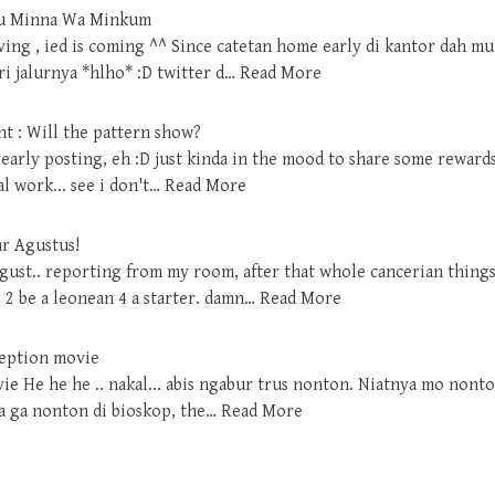
hu Minna Wa Minkum
ving , ied is coming ^^ Since catetan home early di kantor dah m
i jalurnya *hlho* :D twitter d…
Read More
t : Will the pattern show?
ry early posting, eh :D just kinda in the mood to share some rewards 
al work... see i don't…
Read More
ar Agustus!
ust.. reporting from my room, after that whole cancerian things
e 2 be a leonean 4 a starter. damn…
Read More
ception movie
e He he he .. nakal... abis ngabur trus nonton. Niatnya mo nonton
a ga nonton di bioskop, the…
Read More