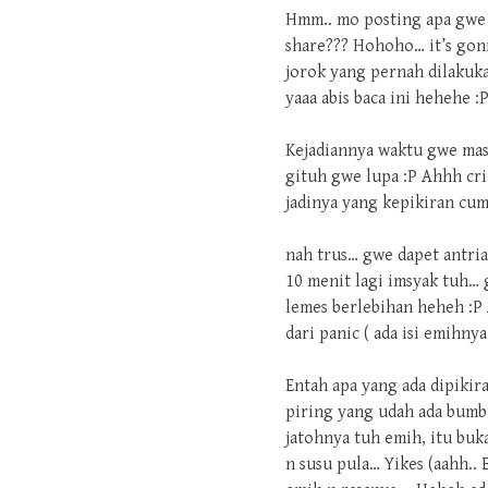
Hmm.. mo posting apa gwe 
share??? Hohoho… it’s gonna
jorok yang pernah dilakuka
yaaa abis baca ini hehehe :
Kejadiannya waktu gwe mas
gituh gwe lupa :P Ahhh crit
jadinya yang kepikiran cu
nah trus… gwe dapet antria
10 menit lagi imsyak tuh… 
lemes berlebihan heheh :P
dari panic ( ada isi emihnya
Entah apa yang ada dipikira
piring yang udah ada bumbu
jatohnya tuh emih, itu buk
n susu pula… Yikes (aahh.