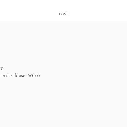
HOME
WC.
an dari kloset WC???