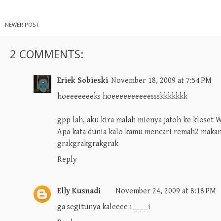
NEWER POST
2 COMMENTS:
Eriek Sobieski
November 18, 2009 at 7:54 PM
hoeeeeeeeks hoeeeeeeeeeessskkkkkkk
gpp lah, aku kira malah mienya jatoh ke kloset 
Apa kata dunia kalo kamu mencari remah2 makan
grakgrakgrakgrak
Reply
Elly Kusnadi
November 24, 2009 at 8:18 PM
ga segitunya kaleeee i____i