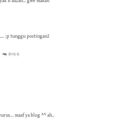
msyak n adzan… gwe makan
…. :p tunggu postingan2
DIGG
eurus... maaf ya blog ^^ ah..