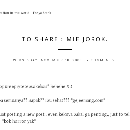
ation in the world - Freya Stark
TO SHARE : MIE JOROK.
WEDNESDAY, NOVEMBER 18, 2009
2 COMMENTS
lopunsepiytetepsokeksis* hehehe XD
pa semuanya?? Bapak?? Ibu sehat??? *gejeemang.com*
 posting a new post,, even keknya bakal ga penting,, just to tell 
e *kok horror yak*