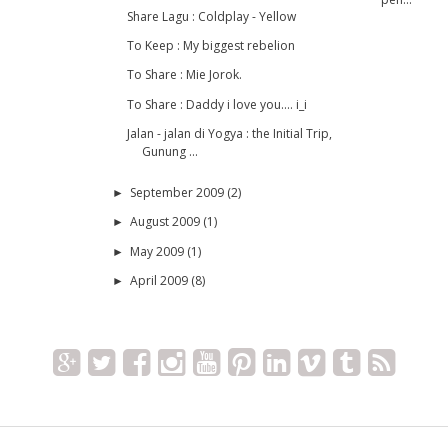
Share Lagu : Coldplay - Yellow
To Keep : My biggest rebelion
To Share : Mie Jorok.
To Share : Daddy i love you.... i_i
Jalan - jalan di Yogya : the Initial Trip,
Gunung ...
September 2009
(2)
►
August 2009
(1)
►
May 2009
(1)
►
April 2009
(8)
►