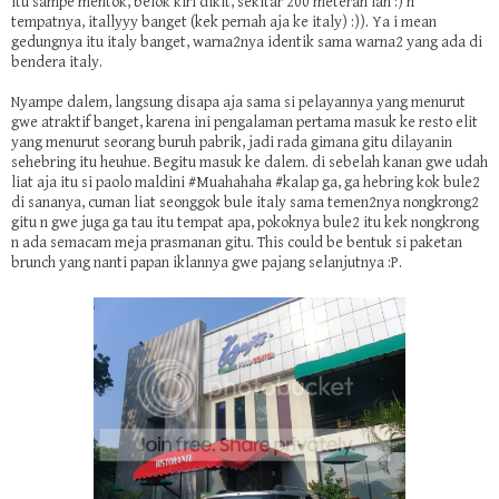
itu sampe mentok, belok kiri dikit, sekitar 200 meteran lah :) n
tempatnya, itallyyy banget (kek pernah aja ke italy) :)). Ya i mean
gedungnya itu italy banget, warna2nya identik sama warna2 yang ada di
bendera italy.
Nyampe dalem, langsung disapa aja sama si pelayannya yang menurut
gwe atraktif banget, karena ini pengalaman pertama masuk ke resto elit
yang menurut seorang buruh pabrik, jadi rada gimana gitu dilayanin
sehebring itu heuhue. Begitu masuk ke dalem. di sebelah kanan gwe udah
liat aja itu si paolo maldini #Muahahaha #kalap ga, ga hebring kok bule2
di sananya, cuman liat seonggok bule italy sama temen2nya nongkrong2
gitu n gwe juga ga tau itu tempat apa, pokoknya bule2 itu kek nongkrong
n ada semacam meja prasmanan gitu. This could be bentuk si paketan
brunch yang nanti papan iklannya gwe pajang selanjutnya :P.