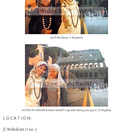
we'll be there :) #Aamiin
ini foto di sebelah kamar mandi n ga ada orang yaa guys :)) #ngalay
LOCATION:
Jl. Mahakam II no. 1