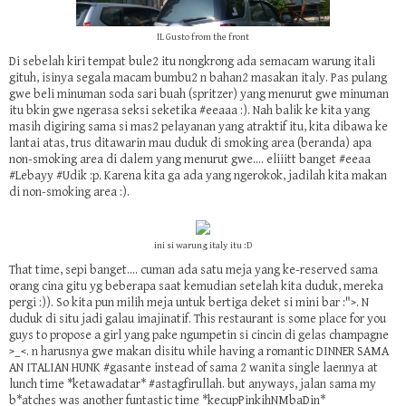
IL Gusto from the front
Di sebelah kiri tempat bule2 itu nongkrong ada semacam warung itali
gituh, isinya segala macam bumbu2 n bahan2 masakan italy. Pas pulang
gwe beli minuman soda sari buah (spritzer) yang menurut gwe minuman
itu bkin gwe ngerasa seksi seketika #eeaaa :). Nah balik ke kita yang
masih digiring sama si mas2 pelayanan yang atraktif itu, kita dibawa ke
lantai atas, trus ditawarin mau duduk di smoking area (beranda) apa
non-smoking area di dalem yang menurut gwe.... eliiitt banget #eeaa
#Lebayy #Udik :p. Karena kita ga ada yang ngerokok, jadilah kita makan
di non-smoking area :).
ini si warung italy itu :D
That time, sepi banget.... cuman ada satu meja yang ke-reserved sama
orang cina gitu yg beberapa saat kemudian setelah kita duduk, mereka
pergi :)). So kita pun milih meja untuk bertiga deket si mini bar :">. N
duduk di situ jadi galau imajinatif. This restaurant is some place for you
guys to propose a girl yang pake ngumpetin si cincin di gelas champagne
>_<. n harusnya gwe makan disitu while having a romantic DINNER SAMA
AN ITALIAN HUNK #gasante instead of sama 2 wanita single laennya at
lunch time *ketawadatar* #astagfirullah. but anyways, jalan sama my
b*atches was another funtastic time *kecupPinkihNMbaDin*