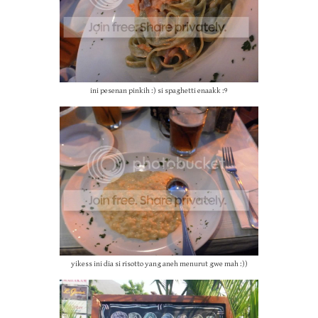
ini pesenan pinkih :) si spaghetti enaakk :9
yikess ini dia si risotto yang aneh menurut gwe mah :))