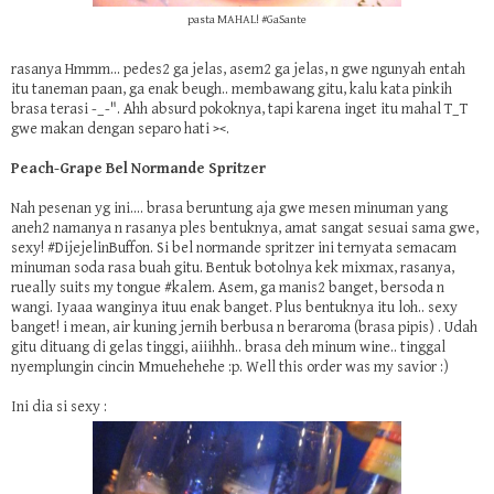
pasta MAHAL! #GaSante
rasanya Hmmm... pedes2 ga jelas, asem2 ga jelas, n gwe ngunyah entah
itu taneman paan, ga enak beugh.. membawang gitu, kalu kata pinkih
brasa terasi -_-". Ahh absurd pokoknya, tapi karena inget itu mahal T_T
gwe makan dengan separo hati ><.
Peach-Grape Bel Normande Spritzer
Nah pesenan yg ini.... brasa beruntung aja gwe mesen minuman yang
aneh2 namanya n rasanya ples bentuknya, amat sangat sesuai sama gwe,
sexy! #DijejelinBuffon. Si bel normande spritzer ini ternyata semacam
minuman soda rasa buah gitu. Bentuk botolnya kek mixmax, rasanya,
rueally suits my tongue #kalem. Asem, ga manis2 banget, bersoda n
wangi. Iyaaa wanginya ituu enak banget. Plus bentuknya itu loh.. sexy
banget! i mean, air kuning jernih berbusa n beraroma (brasa pipis) . Udah
gitu dituang di gelas tinggi, aiiihhh.. brasa deh minum wine.. tinggal
nyemplungin cincin Mmuehehehe :p. Well this order was my savior :)
Ini dia si sexy :