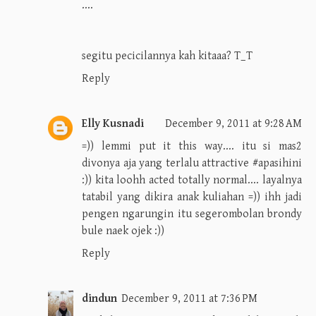
....
segitu pecicilannya kah kitaaa? T_T
Reply
Elly Kusnadi
December 9, 2011 at 9:28 AM
=)) lemmi put it this way.... itu si mas2
divonya aja yang terlalu attractive #apasihini
:)) kita loohh acted totally normal.... layalnya
tatabil yang dikira anak kuliahan =)) ihh jadi
pengen ngarungin itu segerombolan brondy
bule naek ojek :))
Reply
dindun
December 9, 2011 at 7:36 PM