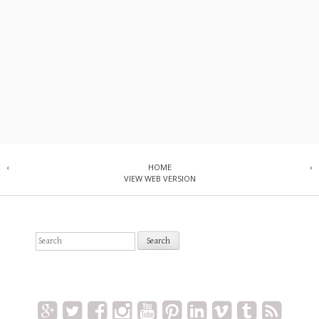
‹
HOME
›
VIEW WEB VERSION
S
e
a
r
c
h
f