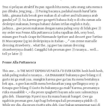
Trus si pelayan atraktif itu pun ngasih kita menu, satu orang satu menu n
pas dibuka. Jeng Jeng.... :)) Pusing bacanya, padahal masih huruf latin
lohh... gimana kalu besok gwe makan di al-safeer and tulisannya arab
gundul ya? :)). So, karena gwe ga ngerti bahasa italy n di situ cuman ada
deskripsi makanan, berupa bahan2 dalam istilan english n italy,
jadinya.... gwe pesen makanan dengan nama paling sexy di lidah gwe :))
my order was
Penne Alla puttanesca (coba rapalkan deh, sexy boo),
minum gwe Peach-Grape Bel Normande Spritzer and dessert gwe Tortino
Di Mascarpone (yg ini deskripsinya in italian -_-" con creme marsalle
dressing strawberry... what the.. yg gwe tau cuman dressing
strawberrynya doank). Canggih2 toh pesenan gwe :)) rasanya.... well....
tell ye later :))
Penne Alla Puttanesca
This one.... is THE MOST EXPENSIVE PASTA I'D EVER EATEN. hosh hosh hosh,
udah paling mahal n rasanya.... GA ENAAAAKK! bukannya gwe bilang si il
gusto ini ga enak yaa.. mungkin karena gwe ga tau itu menu bentuknya
kek apa... n gwe kan milih menu berdasarkan yang spellingnya sexy :p.
Kenapa gwe bilang Il Gusto itu bukannya ga enak? Karena, pesenannya
rizka enaaakkkk >_< dia pesen spaghetti bayam ada saos salmon2nya
gitu deh. Sluuurrrpp. N porsi nya itu mana banyak banget. Gwe ga
ngabisin pesenan gwe, tapi bagi beberapa kali pesenannya pinkih =)).
While my din, dia pesen risotto gitu deh. Gwe bukan penggemar nasi di