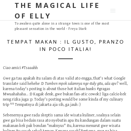
THE MAGICAL LIFE
S
k
OF ELLY
i
p
To awaken quite alone in a strange town is one of the most
pleasant sensation in the world - Freya Stark
t
o
TEMPAT MAKAN : IL GUSTO, PRANZO
c
IN POCO ITALIA!
o
n
t
Ciao amici #Tsaaahh
e
Gwe ga tau apakah itu salam di atas valid ato engga, that's what Google
n
translate said hehehe :D
Tumben mpok salamnya nge-italy gitu, ada ape?
well,
t
karena today's posting is about those hot italian hunks #gragas
Mwuahahaha... :D Kagak denk, gwe bukan fan-atic cowok2 liga calcio kek
neng rizka
juga :p. Today's posting would be some kinda of my culinary
trip ^^ Tempatnya di jakarta aja sih, ga jauh :)
Sebenernya gwe rada skeptis sama ide wisata kuliner, soalnya selain
gwe ga bisa bedain rasa ato nyebutin apa itu kandungan dalam suatu
makanan kek pak bondan "maknyus" itu, karena menurut gwe wisata