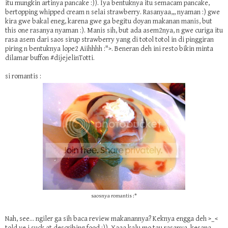
itu mungkin artinya pancake :)). Iya bentuknya itu semacam pancake,
bertopping whipped cream n selai strawberry. Rasanyaa,,, nyaman :) gwe
kira gwe bakal eneg, karena gwe ga begitu doyan makanan manis, but
this one rasanya nyaman :). Manis sih, but ada asem2nya, n gwe curiga itu
rasa asem dari saos sirup strawberry yang di totol totol in di pinggiran
piring n bentuknya lope2 Aiihhhh :">. Beneran deh ini resto bikin minta
dilamar buffon #dijejelinTotti.
si romantis :
saosnya romantis :*
Nah, see... ngiler ga sih baca review makanannya? Keknya engga deh >_<