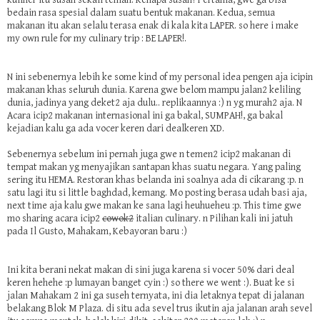
kuliner itu susah sekali teman. Kenapa susah? Pertama, gwe ga bisa
bedain rasa spesial dalam suatu bentuk makanan. Kedua, semua
makanan itu akan selalu terasa enak di kala kita LAPER. so here i make
my own rule for my culinary trip : BE LAPER!.
N ini sebenernya lebih ke some kind of my personal idea pengen aja icipin
makanan khas seluruh dunia. Karena gwe belom mampu jalan2 keliling
dunia, jadinya yang deket2 aja dulu.. replikaannya :) n yg murah2 aja. N
Acara icip2 makanan internasional ini ga bakal, SUMPAH!, ga bakal
kejadian kalu ga ada vocer keren dari
dealkeren
XD.
Sebenernya sebelum ini pernah juga gwe n temen2 icip2 makanan di
tempat makan yg menyajikan santapan khas suatu negara. Yang paling
sering itu HEMA. Restoran khas belanda ini soalnya ada di cikarang :p. n
satu lagi itu si little baghdad, kemang. Mo posting berasa udah basi aja,
next time aja kalu gwe makan ke sana lagi heuhueheu :p. This time gwe
mo sharing acara icip2
cowok2
italian culinary. n Pilihan kali ini jatuh
pada
Il Gusto
, Mahakam, Kebayoran baru :)
Ini kita berani nekat makan di sini juga karena si vocer 50% dari deal
keren hehehe :p lumayan banget cyin :) so there we went :). Buat ke si
jalan Mahakam 2 ini ga suseh ternyata, ini dia letaknya tepat di jalanan
belakang Blok M Plaza. di situ ada sevel trus ikutin aja jalanan arah sevel