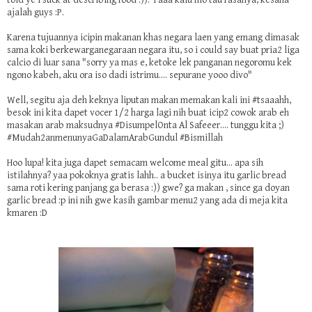
told ye i suck at describing food :)). Yaaa kalu mo tau rasanya, kesana
ajalah guys :P.
Karena tujuannya icipin makanan khas negara laen yang emang dimasak
sama koki berkewarganegaraan negara itu, so i could say buat pria2 liga
calcio di luar sana "sorry ya mas e, ketoke lek panganan negoromu kek
ngono kabeh, aku ora iso dadi istrimu.... sepurane yooo divo"
Well, segitu aja deh keknya liputan makan memakan kali ini #tsaaahh,
besok ini kita dapet vocer 1/2 harga lagi nih buat icip2 cowok arab eh
masakan arab maksudnya #DisumpelOnta Al Safeeer.... tunggu kita ;)
#Mudah2anmenunyaGaDalamArabGundul #Bismillah
Hoo lupa! kita juga dapet semacam welcome meal gitu... apa sih
istilahnya? yaa pokoknya gratis lahh.. a bucket isinya itu garlic bread
sama roti kering panjang ga berasa :)) gwe? ga makan , since ga doyan
garlic bread :p ini nih gwe kasih gambar menu2 yang ada di meja kita
kmaren :D