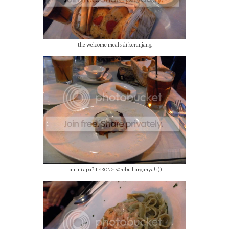
the welcome meals di keranjang
tau ini apa? TERONG 50rebu harganya! :))