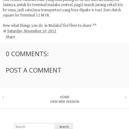
lainnya, untuk ke terminal malaka central, pagi2 masih jarang sekali bis
ke sana, jadi satu2nya transportasi yang bisa dipake is taxi. Dari dutch
square ke Terminal 12 MYR.
Now what things you do in Malaka? feel free to share ^^
at
Saturday, November 10, 2012
Share
0 COMMENTS:
POST A COMMENT
‹
HOME
›
VIEW WEB VERSION
S