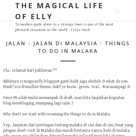
THE MAGICAL LIFE
S
k
OF ELLY
i
p
To awaken quite alone in a strange town is one of the most
pleasant sensation in the world - Freya Stark
t
o
JALAN - JALAN DI MALAYSIA : THINGS
c
TO DO IN MALAKA
o
n
t
Ola.. selamat hari pahlawan ^^
e
Akhirnya si magicaelly.blogspot ganti kulit juga eheheh :D what do you
n
think? eco-friendlier theme, huh? ye know.. green.. teal... #racauanpagi :D
t
Since FR udah mulai menumpuk di draft, mari kita lanjutkan kegiatan
blog membloging, mumpung lagi rajin :)
Why don't we start with resuming the things to do in Malaka.
Yep.. lanjutan dari postingan tentang malaka di
sini
dan di
sini
, buat yang
pengen short-visit di Malaka dan masih bertanya-tanya, kalo di malaka