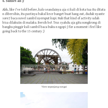
6. Sunset-an ;)
Ahh, like i've told before, kalo seandainya aja si kali di kota tua itu ditata
n dibersihin, itu pastinya bakal kece banget buat hang out, duduk nyante
sore2 baca novel sambil nyeruput kopi. Nah that kind of activity udah
bisa dilakuiin di malaka. Bersih bo!. Trus syahdu aja gitu nongkrong di
bangku pinggir kali sambil baca buku n ngopi ;) for a moment i feel like
going back to the 15 century ;)
View sepanjang sungai