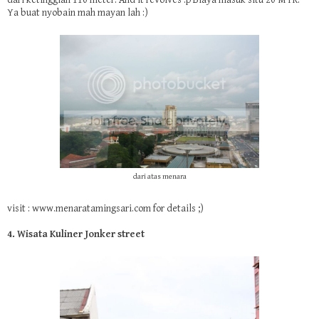
dari ketinggian 110 meter. And it revolves :p Biaya masuk situ 20 MYR.
Ya buat nyobain mah mayan lah :)
dari atas menara
visit :
www.menaratamingsari.com
for details ;)
4. Wisata Kuliner Jonker street