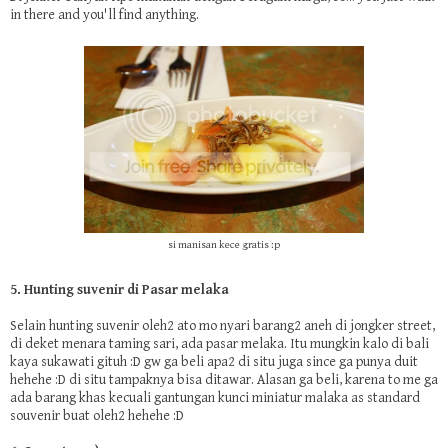
in there and you'll find anything.
si manisan kece gratis :p
5. Hunting suvenir di Pasar melaka
Selain hunting suvenir oleh2 ato mo nyari barang2 aneh di jongker street,
di deket menara taming sari, ada pasar melaka. Itu mungkin kalo di bali
kaya sukawati gituh :D gw ga beli apa2 di situ juga since ga punya duit
hehehe :D di situ tampaknya bisa ditawar. Alasan ga beli, karena to me ga
ada barang khas kecuali gantungan kunci miniatur malaka as standard
souvenir buat oleh2 hehehe :D