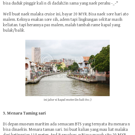
bisa duduk pinggir kali n di dadah2in sama yang naek perahu -_-"
Well buat naek malaka cruise ini, bayar 20 MYR. Bisa naek sore hari ato
malem. Keknya enakan sore sih, adem tapi lingkungan sekitar masih
keliatan. tapi herannya pas malem, malah tambah rame kapal yang
bulak/balik.
ini jalur si kapal muter2in kali itu ;)
3. Menara Taming sari
Di depan museum maritim ada semacam BTS yang ternyata itu menara n
bisa dinaekin. Menara taman sari. Ini buat kalian yang mau liat malaka