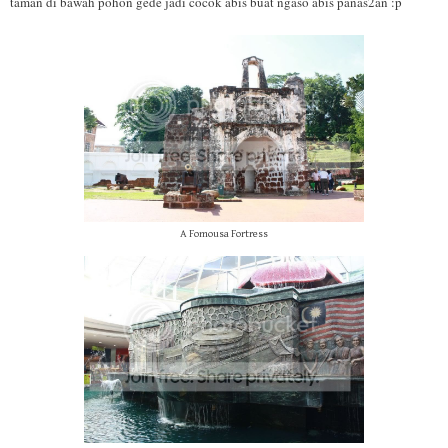
taman di bawah pohon gede jadi cocok abis buat ngaso abis panas2an :p
A Fomousa Fortress