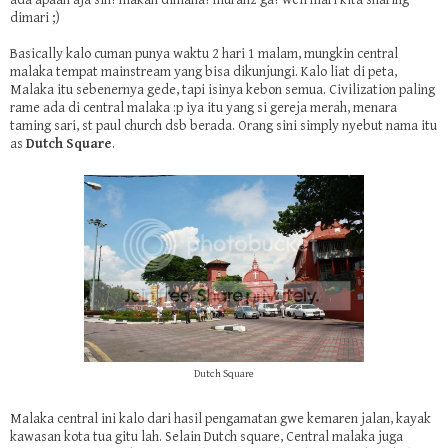
ada apaan aja sih? makan dimana? murah2 ga? well mari kita sharing
dimari ;)
Basically kalo cuman punya waktu 2 hari 1 malam, mungkin central
malaka tempat mainstream yang bisa dikunjungi. Kalo liat di peta,
Malaka itu sebenernya gede, tapi isinya kebon semua. Civilization paling
rame ada di central malaka :p iya itu yang si gereja merah, menara
taming sari, st paul church dsb berada. Orang sini simply nyebut nama itu
as
Dutch Square
.
Dutch Square
Malaka central ini kalo dari hasil pengamatan gwe kemaren jalan, kayak
kawasan kota tua gitu lah. Selain Dutch square, Central malaka juga