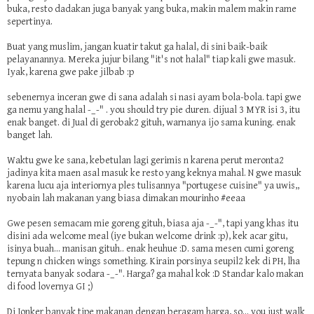
buka, resto dadakan juga banyak yang buka, makin malem makin rame
sepertinya.
Buat yang muslim, jangan kuatir takut ga halal, di sini baik-baik
pelayanannya. Mereka jujur bilang "it's not halal" tiap kali gwe masuk.
Iyak, karena gwe pake jilbab :p
sebenernya inceran gwe di sana adalah si nasi ayam bola-bola. tapi gwe
ga nemu yang halal -_-" . you should try pie duren. dijual 3 MYR isi 3, itu
enak banget. di Jual di gerobak2 gituh, warnanya ijo sama kuning. enak
banget lah.
Waktu gwe ke sana, kebetulan lagi gerimis n karena perut meronta2
jadinya kita maen asal masuk ke resto yang keknya mahal. N gwe masuk
karena lucu aja interiornya ples tulisannya "portugese cuisine" ya uwis,,
nyobain lah makanan yang biasa dimakan mourinho #eeaa
Gwe pesen semacam mie goreng gituh, biasa aja -_-", tapi yang khas itu
disini ada welcome meal (iye bukan welcome drink :p), kek acar gitu,
isinya buah... manisan gituh.. enak heuhue :D. sama mesen cumi goreng
tepung n chicken wings something. Kirain porsinya seupil2 kek di PH, lha
ternyata banyak sodara -_-". Harga? ga mahal kok :D Standar kalo makan
di food lovernya GI ;)
Di Jonker banyak tipe makanan dengan beragam harga, so... you just walk