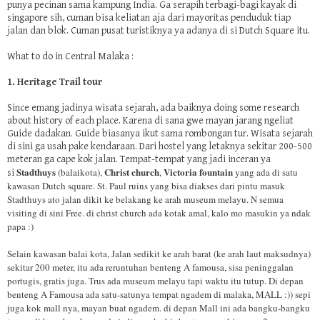
punya pecinan sama kampung India. Ga serapih terbagi-bagi kayak di
singapore sih, cuman bisa keliatan aja dari mayoritas penduduk tiap
jalan dan blok. Cuman pusat turistiknya ya adanya di si Dutch Square itu.
What to do in Central Malaka :
1. Heritage Trail tour
Since emang jadinya wisata sejarah, ada baiknya doing some research
about history of each place. Karena di sana gwe mayan jarang ngeliat
Guide dadakan. Guide biasanya ikut sama rombongan tur. Wisata sejarah
di sini ga usah pake kendaraan. Dari hostel yang letaknya sekitar 200-500
meteran ga cape kok jalan. Tempat-tempat yang jadi inceran ya
Stadthuys
Christ church
Victoria fountain
(balaikota),
,
yang ada di satu
si
kawasan Dutch square. St. Paul ruins yang bisa diakses dari pintu masuk
Stadthuys ato jalan dikit ke belakang ke arah museum melayu. N semua
visiting di sini Free. di christ church ada kotak amal, kalo mo masukin ya ndak
papa :)
Selain kawasan balai kota, Jalan sedikit ke arah barat (ke arah laut maksudnya)
sekitar 200 meter, itu ada reruntuhan benteng A famousa, sisa peninggalan
portugis, gratis juga. Trus ada museum melayu tapi waktu itu tutup. Di depan
benteng A Famousa ada satu-satunya tempat ngadem di malaka, MALL :)) sepi
juga kok mall nya, mayan buat ngadem. di depan Mall ini ada bangku-bangku