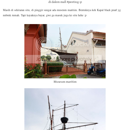
di dalem mall #penting :p
Masih di sekitaran situ, di pinggir sungai ada museum maritim. Bentuknya kek Kapal black pearl yg
nubruk rumah. Tapi kayaknya bayar, gwe ga masuk juga ke situ hehe :p
Museum maritim